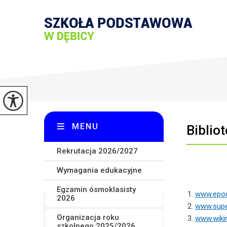
MENU
Biblio
Rekrutacja 2026/2027
Wymagania edukacyjne
Egzamin ósmoklasisty
www.epodr
2026
www.super
Organizacja roku
www.wikin
szkolnego 2025/2026