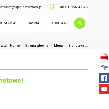
retariat@spd.ostrowek.pl
+48 81 856 42 45
 KRAKÓW
GMINA
KONTAKT
 tutaj:
Home
>
Strona główna
>
Menu
>
Biblioteka ...
rnetowe!