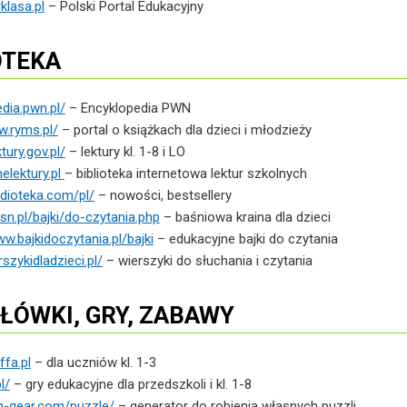
klasa.pl
– Polski Portal Edukacyjny
OTEKA
dia.pwn.pl/
– Encyklopedia PWN
w.ryms.pl/
– portal o książkach dla dzieci i młodzieży
ktury.gov.pl/
– lektury kl. 1-8 i LO
elektury.pl
– biblioteka internetowa lektur szkolnych
udioteka.com/pl/
– nowości, bestsellery
asn.pl/bajki/do-czytania.php
– baśniowa kraina dla dzieci
ww.bajkidoczytania.pl/bajki
– edukacyjne bajki do czytania
rszykidladzieci.pl/
– wierszyki do słuchania i czytania
ŁÓWKI, GRY, ZABAWY
fa.pl
– dla uczniów kl. 1-3
l/
– gry edukacyjne dla przedszkoli i kl. 1-8
h-gear.com/puzzle/
– generator do robienia własnych puzzli