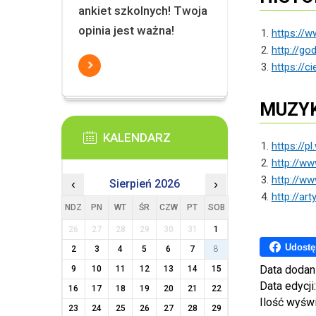
ankiet szkolnych! Twoja
opinia jest ważna!
https://w
http://god
https://c
MUZYK
KALENDARZ
https://p
http://w
http://ww
‹
Sierpień 2026
›
http://ar
NDZ
PN
WT
ŚR
CZW
PT
SOB
26
27
28
29
30
31
1
Udostę
2
3
4
5
6
7
8
Data dodan
9
10
11
12
13
14
15
Data edycji
16
17
18
19
20
21
22
Ilość wyśw
23
24
25
26
27
28
29