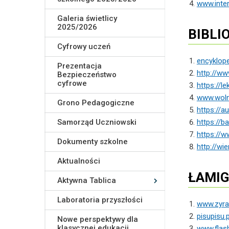
www.inter
Galeria świetlicy
2025/2026
BIBLI
Cyfrowy uczeń
encyklope
Prezentacja
http://ww
Bezpieczeństwo
cyfrowe
https://le
www.woln
Grono Pedagogiczne
https://a
Samorząd Uczniowski
https://b
https://w
Dokumenty szkolne
http://wie
Aktualności
ŁAMIG
Aktywna Tablica
Laboratoria przyszłości
www.zyraf
pisupisu.p
Nowe perspektywy dla
klasycznej edukacji
www.flas