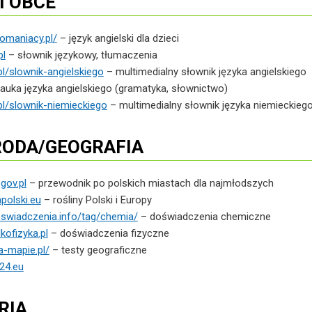
I OBCE
omaniacy.pl/
– język angielski dla dzieci
pl
– słownik językowy, tłumaczenia
pl/slownik-angielskiego
– multimedialny słownik języka angielskiego
nauka języka angielskiego (gramatyka, słownictwo)
pl/slownik-niemieckiego
– multimedialny słownik języka niemieckieg
ODA/GEOGRAFIA
gov.pl
– przewodnik po polskich miastach dla najmłodszych
polski.eu
– rośliny Polski i Europy
oswiadczenia.info/tag/chemia/
– doświadczenia chemiczne
kofizyka.pl
– doświadczenia fizyczne
a-mapie.pl/
– testy geograficzne
24.eu
RIA