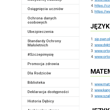
https://cz
Osiągnięcia uczniów
https://w
Ochrona danych
osobowych
JĘZYK
Ubezpieczenia
sjp.pwn.pl
Standardy Ochrony
www.dykt
Małoletnich
www.ortog
#Szczepimysię
www.ortof
Promocja zdrowia
MATE
Dla Rodziców
Biblioteka
www.matz
www.kang
Deklaracja dostępności
www.szalo
Historia Dębicy