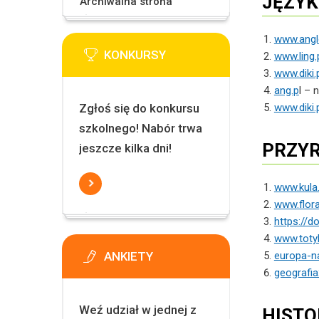
JĘZYK
Archiwalna strona
www.angl
KONKURSY
www.ling.
www.diki.
ang.p
l – 
Zgłoś się do konkursu
www.diki.
szkolnego! Nabór trwa
PRZYR
jeszcze kilka dni!
www.kula.
www.flora
https://d
www.totyl
ANKIETY
europa-n
geografia
Weź udział w jednej z
HISTO