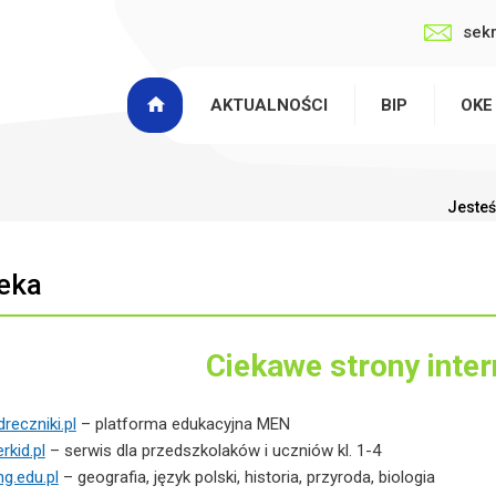
sek
AKTUALNOŚCI
BIP
OKE
Jesteś
teka
Ciekawe strony inte
eczniki.pl
– platforma edukacyjna MEN
kid.pl
– serwis dla przedszkolaków i uczniów kl. 1-4
g.edu.pl
– geografia, język polski, historia, przyroda, biologia