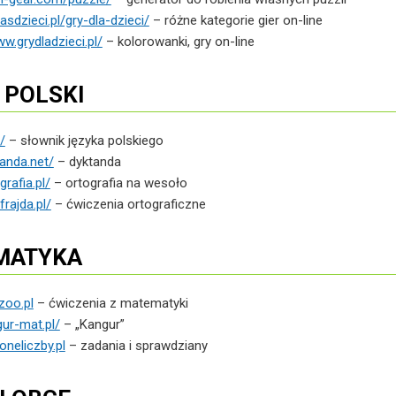
asdzieci.pl/gry-dla-dzieci/
– różne kategorie gier on-line
ww.grydladzieci.pl/
– kolorowanki, gry on-line
 POLSKI
/
– słownik języka polskiego
anda.net/
– dyktanda
rafia.pl/
– ortografia na wesoło
rajda.pl/
– ćwiczenia ortograficzne
MATYKA
oo.pl
– ćwiczenia z matematyki
ur-mat.pl/
– „Kangur”
neliczby.pl
– zadania i sprawdziany