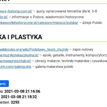
ww.e-historia.com.pl/
– quizy, opracowania tematów dla kl. 5-8
lo.pl/
– informacje o Polsce, wiadomości historyczne
iekawostkihistoryczne.pl/category/miejsce/polska/
– dzieje Polski
A I PLASTYKA
l.wikibooks.org/wiki/Podstawy_teorii_muzyki
– zapis nutowy
ww.muzykotekaszkolna.pl/
– epoki, gatunki, instrumenty, kompozytorz
w.magazynsztuki.pl/
– obrazy, malarze, techniki malarskie i rysunko
tyzm.com/galeria.php
– galeria malarstwa polski
pnij
ia:
2021-03-08 21:16:06
:
2021-03-08 21:18:32
ietleń:
3293