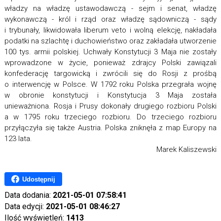
władzy na władzę ustawodawczą - sejm i senat, władzę
wykonawczą - król i rząd oraz władzę sądowniczą - sądy
i trybunały, likwidowała liberum veto i wolną elekcję, nakładała
podatki na szlachtę i duchowieństwo oraz zakładała utworzenie
100 tys. armii polskiej. Uchwały Konstytucji 3 Maja nie zostały
wprowadzone w życie, ponieważ zdrajcy Polski zawiązali
konfederację targowicką i zwrócili się do Rosji z prośbą
o interwencję w Polsce. W 1792 roku Polska przegrała wojnę
w obronie konstytucji i Konstytucja 3 Maja została
unieważniona. Rosja i Prusy dokonały drugiego rozbioru Polski
a w 1795 roku trzeciego rozbioru. Do trzeciego rozbioru
przyłączyła się także Austria. Polska zniknęła z map Europy na
123 lata.
Marek Kaliszewski
Udostępnij
Data dodania:
2021-05-01 07:58:41
Data edycji:
2021-05-01 08:46:27
Ilość wyświetleń:
1413