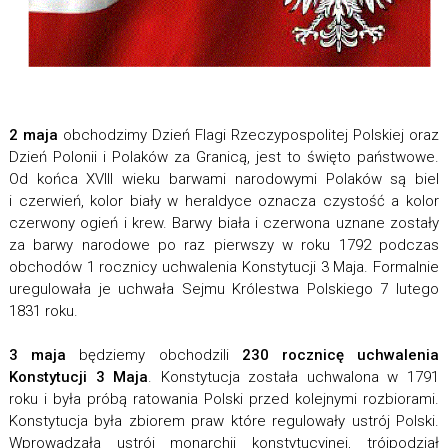
2 maja
obchodzimy Dzień Flagi Rzeczypospolitej Polskiej oraz
Dzień Polonii i Polaków za Granicą, jest to święto państwowe.
Od końca XVIII wieku barwami narodowymi Polaków są biel
i czerwień, kolor biały w heraldyce oznacza czystość a kolor
czerwony ogień i krew. Barwy biała i czerwona uznane zostały
za barwy narodowe po raz pierwszy w roku 1792 podczas
obchodów 1 rocznicy uchwalenia Konstytucji 3 Maja. Formalnie
uregulowała je uchwała Sejmu Królestwa Polskiego 7 lutego
1831 roku.
3 maja
będziemy obchodzili
230 rocznicę uchwalenia
Konstytucji 3 Maja
. Konstytucja została uchwalona w 1791
roku i była próbą ratowania Polski przed kolejnymi rozbiorami.
Konstytucja była zbiorem praw które regulowały ustrój Polski.
Wprowadzała ustrój monarchii konstytucyjnej, trójpodział