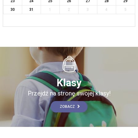
23
24
25
26
27
28
29
30
31
1
2
3
4
5
Klasy
Przejdź na stronę swojej klasy!
ZOBACZ