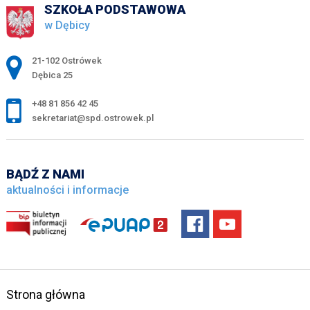
SZKOŁA PODSTAWOWA
w Dębicy
Adres pocztowy:
21-102 Ostrówek
Dębica 25
+48 81 856 42 45
sekretariat@spd.ostrowek.pl
BĄDŹ Z NAMI
aktualności i informacje
Strona główna