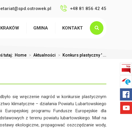
retariat@spd.ostrowek.pl
+48 81 856 42 45
 KRAKÓW
GMINA
KONTAKT
ś tutaj:
Home
>
Aktualności
>
Konkurs plastyczny ' ...
odbyło się wręczenie nagród w konkursie plastycznym
dztwo klimatyczne – działania Powiatu Lubartowskiego
i Europejskiej programu Fundusze Europejskie dla
odstawowych z terenu powiatu lubartowskiego. Miał na
 postawy ekologiczne, propagować oszczędzanie wody,