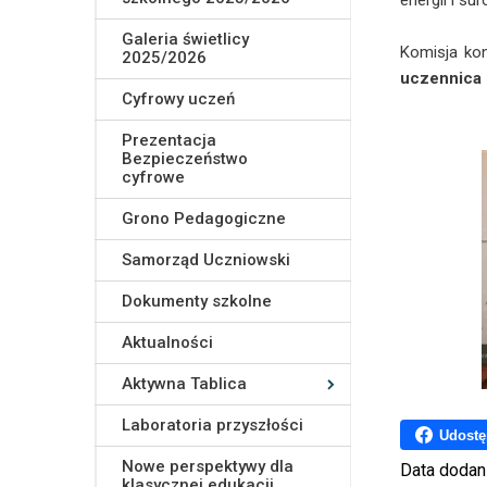
energii i s
Galeria świetlicy
Komisja ko
2025/2026
uczennica 
Cyfrowy uczeń
Prezentacja
Bezpieczeństwo
cyfrowe
Grono Pedagogiczne
Samorząd Uczniowski
Dokumenty szkolne
Aktualności
Aktywna Tablica
Laboratoria przyszłości
Udostę
Nowe perspektywy dla
Data dodan
klasycznej edukacji