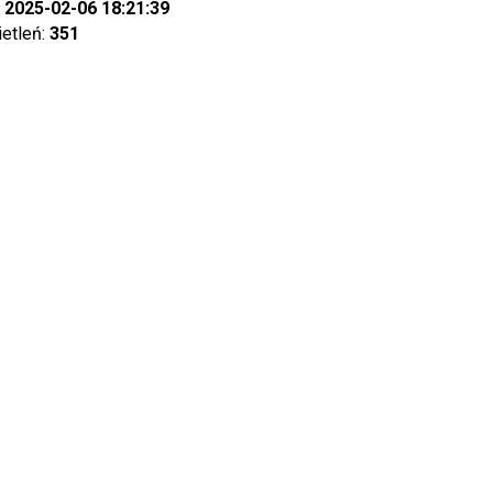
:
2025-02-06 18:21:39
ietleń:
351