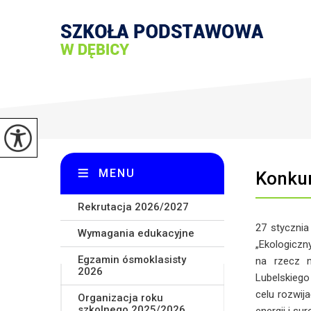
MENU
Konkur
Rekrutacja 2026/2027
27 stycznia
Wymagania edukacyjne
„Ekologiczn
Egzamin ósmoklasisty
na rzecz n
2026
Lubelskiego
celu rozwij
Organizacja roku
szkolnego 2025/2026