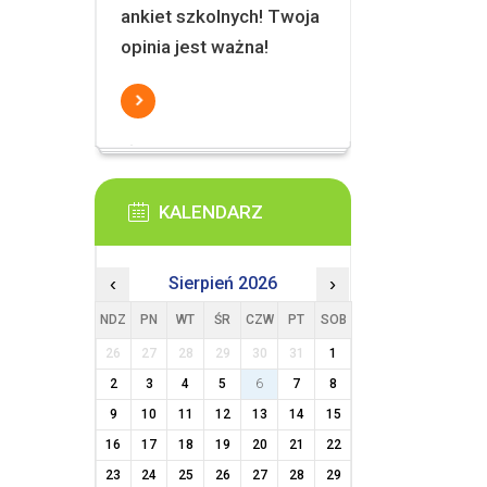
ankiet szkolnych! Twoja
opinia jest ważna!
KALENDARZ
‹
Sierpień 2026
›
NDZ
PN
WT
ŚR
CZW
PT
SOB
26
27
28
29
30
31
1
2
3
4
5
6
7
8
9
10
11
12
13
14
15
16
17
18
19
20
21
22
23
24
25
26
27
28
29