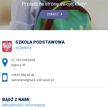
Przejdź na stronę swojej klasy!
ZOBACZ
SZKOŁA PODSTAWOWA
w Dębicy
Adres pocztowy:
21-102 Ostrówek
Dębica 25
+48 81 856 42 45
sekretariat@spd.ostrowek.pl
BĄDŹ Z NAMI
aktualności i informacje