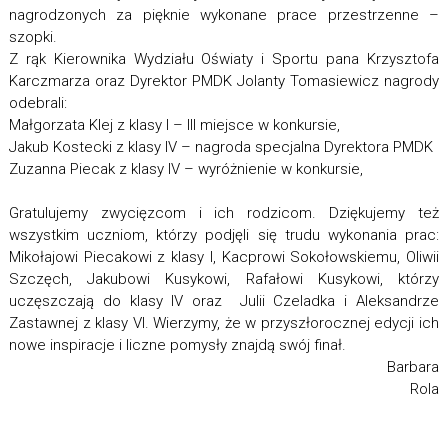
nagrodzonych za pięknie wykonane prace przestrzenne –
szopki.
Z rąk Kierownika Wydziału Oświaty i Sportu pana Krzysztofa
Karczmarza oraz Dyrektor PMDK Jolanty Tomasiewicz nagrody
odebrali:
Małgorzata Klej z klasy I – III miejsce w konkursie,
Jakub Kostecki z klasy IV – nagroda specjalna Dyrektora PMDK
Zuzanna Piecak z klasy IV – wyróżnienie w konkursie,
Gratulujemy zwycięzcom i ich rodzicom. Dziękujemy też
wszystkim uczniom, którzy podjęli się trudu wykonania prac:
Mikołajowi Piecakowi z klasy I, Kacprowi Sokołowskiemu, Oliwii
Szczęch, Jakubowi Kusykowi, Rafałowi Kusykowi, którzy
uczęszczają do klasy IV oraz Julii Czeladka i Aleksandrze
Zastawnej z klasy VI. Wierzymy, że w przyszłorocznej edycji ich
nowe inspiracje i liczne pomysły znajdą swój finał.
Barbara
Rola